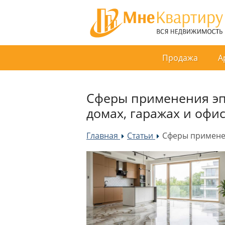
Продажа
А
Сферы применения эп
домах, гаражах и офи
Главная
Статьи
Сферы применен
»
»