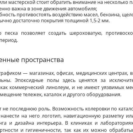
или мастерской стоит обратить внимание на несколько 
енно важна в зоне движения автомобиля;
бность противостоять воздействию масел, бензина, щело
ычно достаточно покрытия толщиной 1,5-2 мм.
о песка позволяет создать шероховатую, противоск
период.
енные пространства
рафиком — магазинах, офисах, медицинских центрах, 
ьны. Эпоксидные полы здесь ценятся за исключите
 как коммерческий линолеум, и не имеют уязвимых мес
мещение тележек, каталок и другого оборудования.
т не последнюю роль. Возможность колеровки по катало
 нанести на него логотип, навигационную разметку ил
нга и дизайна интерьера. В клиниках и лаборатория
ертности и гигиеничности, так как их можно обраба