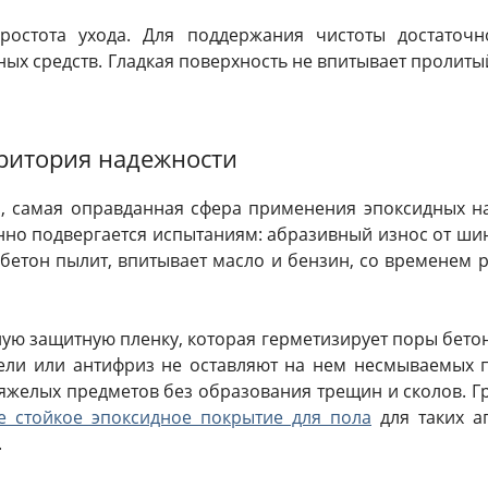
ростота ухода. Для поддержания чистоты достаточ
х средств. Гладкая поверхность не впитывает пролитый
рритория надежности
й, самая оправданная сфера применения эпоксидных на
нно подвергается испытаниям: абразивный износ от шин
бетон пылит, впитывает масло и бензин, со временем 
ую защитную пленку, которая герметизирует поры бетона
тели или антифриз не оставляют на нем несмываемых п
яжелых предметов без образования трещин и сколов. 
е стойкое эпоксидное покрытие для пола
для таких аг
.