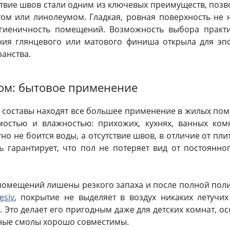
ствие швов стали одним из ключевых преимуществ, поз
ом или линолеумом. Гладкая, ровная поверхность не н
гиеничность помещений. Возможность выбора практи
ния глянцевого или матового финиша открыла для эп
анства.
дом: бытовое применение
 составы находят все большее применение в жилых по
остью и влажностью: прихожих, кухнях, ванных комн
но не боится воды, а отсутствие швов, в отличие от пли
ь гарантирует, что пол не потеряет вид от постоянно
помещений лишены резкого запаха и после полной пол
esiv
, покрытие не выделяет в воздух никаких летучих
 Это делает его пригодным даже для детских комнат, о
дные смолы хорошо совместимы.