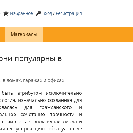
е
Избранное
Вход
/
Регистрация
Материалы
они популярны в
в домах, гаражах и офисах
 быть атрибутом исключительно
ология, изначально созданная для
ровалась для гражданского и
кальное сочетание прочности и
нтный состав: эпоксидная смола и
мическую реакцию, образуя после