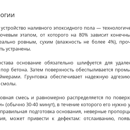
логии
 устройство наливного эпоксидного пола — технологи
ючевым этапом, от которого на 80% зависит конечный
еально ровным, сухим (влажность не более 4%), пр
ть устранены.
става основание обязательно шлифуется для удале
я пор бетона. Затем поверхность обеспыливается пром
ймерами. Грунтовка обеспечивает надежную адгезию
 смолы.
новная смесь и равномерно распределяется по поверх
 (обычно 30-40 минут), в течение которого его нужно 
неправильная подготовка основания, неверные пропор
вия, может привести к дефектам: отслаиванию, по